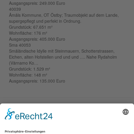
Ausgangspreis:
249.000 Euro
40039
Åmåls Kommune, OT Östby; Traumobjekt auf dem Lande,
supergepflegt und perfekt in Ordnung.
Grundstück:
67.651 m²
Wohnfläche:
176 m²
Ausgangspreis:
405.000 Euro
Sma 40053
Småländische Idylle mit Steinmauern, Schotterstrassen,
Eichen, alten Hofstellen und und und …. Nahe Rydaholm
(Värnamo Ko…
Grundstück:
1.529 m²
Wohnfläche:
148 m²
Ausgangspreis:
135.000 Euro
Fußbereich
Kontakt