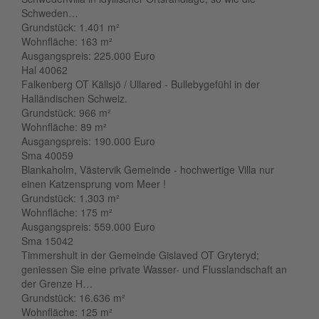
Schweden…
Grundstück:
1.401 m²
Wohnfläche:
163 m²
Ausgangspreis:
225.000 Euro
Hal 40062
Falkenberg OT Källsjö / Ullared - Bullebygefühl in der
Halländischen Schweiz.
Grundstück:
966 m²
Wohnfläche:
89 m²
Ausgangspreis:
190.000 Euro
Sma 40059
Blankaholm, Västervik Gemeinde - hochwertige Villa nur
einen Katzensprung vom Meer !
Grundstück:
1.303 m²
Wohnfläche:
175 m²
Ausgangspreis:
559.000 Euro
Sma 15042
Timmershult in der Gemeinde Gislaved OT Gryteryd;
geniessen Sie eine private Wasser- und Flusslandschaft an
der Grenze H…
Grundstück:
16.636 m²
Wohnfläche:
125 m²