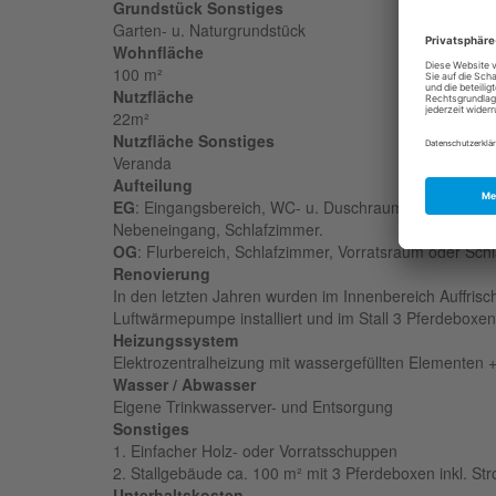
Grundstück Sonstiges
Garten- u. Naturgrundstück
Wohnfläche
100 m²
Nutzfläche
22m²
Nutzfläche Sonstiges
Veranda
Aufteilung
EG
: Eingangsbereich, WC- u. Duschraum, Wohnzimme
Nebeneingang, Schlafzimmer.
OG
: Flurbereich, Schlafzimmer, Vorratsraum oder Sch
Renovierung
In den letzten Jahren wurden im Innenbereich Auffrisc
Luftwärmepumpe installiert und im Stall 3 Pferdeboxe
Heizungssystem
Elektrozentralheizung mit wassergefüllten Elemente
Wasser / Abwasser
Eigene Trinkwasserver- und Entsorgung
Sonstiges
1. Einfacher Holz- oder Vorratsschuppen
2. Stallgebäude ca. 100
m² mit 3 Pferdeboxen inkl. St
Unterhaltskosten