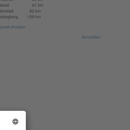
llared 61 km
almstad 82 km
elsingborg 159 km
xposé drucken
Anmelden