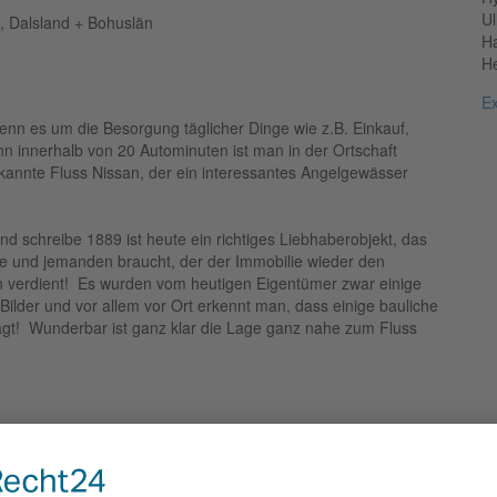
U
, Dalsland + Bohuslän
H
H
E
nn es um die Besorgung täglicher Dinge wie z.B. Einkauf,
n innerhalb von 20 Autominuten ist man in der Ortschaft
bekannte Fluss Nissan, der ein interessantes Angelgewässer
 schreibe 1889 ist heute ein richtiges Liebhaberobjekt, das
de und jemanden braucht, der der Immobilie wieder den
lich verdient! Es wurden vom heutigen Eigentümer zwar einige
ilder und vor allem vor Ort erkennt man, dass einige bauliche
agt! Wunderbar ist ganz klar die Lage ganz nahe zum Fluss
aler Standard