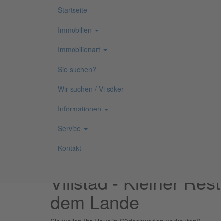
Startseite
Hauptlinks
Immobilien
Immobilienart
Direkt
Sie suchen?
zum
Inhalt
Wir suchen / Vi söker
Informationen
Service
Kontakt
User
Villstad - Kleiner Rest
account
menu
dem Lande