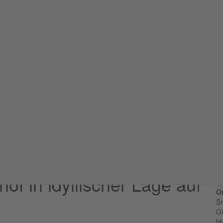
Obj
Sma
Sm
verk
hof in idyllischer Lage auf
Or
S
G
H