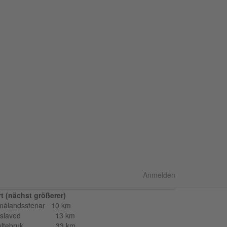
Schweden Immobilien Online
info@schweden-immobilien-online.de
Telefon:
/
+46 31 916600
+46 480 26060
Zur Immobilien-Suche
ektnummer
 11045
åland
auft
Anmelden
NEWS !!!
t (nächst größerer)
målandsstenar 10 km
islaved 13 km
yltebruk 33 km