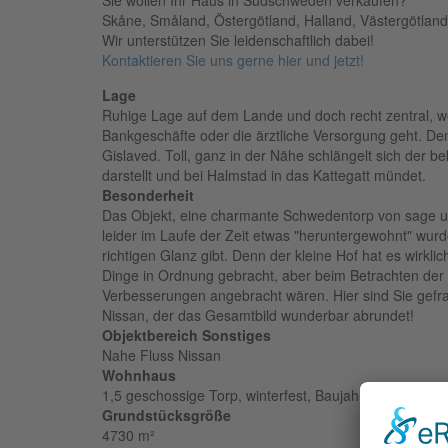
Sie wollen Ihr Haus in Südschweden verkaufen?
Skåne, Småland, Östergötland, Halland, Västergötland
Wir unterstützen Sie leidenschaftlich dabei!
Kontaktieren Sie uns gerne hier und jetzt!
Lage
Ruhige Lage auf dem Lande und doch recht zentral, we
Bankgeschäfte oder die ärztliche Versorgung geht. Den
Gislaved. Toll, ganz in der Nähe schlängelt sich der 
darstellt und bei Halmstad in das Kattegatt mündet.
Besonderheit
Das Objekt, eine charmante Schwedentorp von sage und
leider im Laufe der Zeit etwas "heruntergewohnt" wur
richtigen Glanz gibt. Denn der kleine Hof hat es wirk
Dinge in Ordnung gebracht, aber beim Betrachten der B
Verbesserungen angebracht wären. Hier sind Sie gefr
Nissan, der das Gesamtbild wunderbar abrundet!
Objektbereich Sonstiges
Nahe Fluss Nissan
Wohnhaus
1,5 geschossige Torp, winterfest, Baujahr 1889, norm
Grundstücksgröße
4730 m²