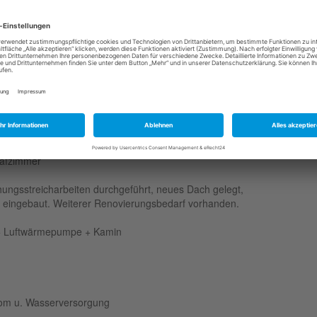
r mit Kamin, Küche mit Essecke, Waschküche mit
lafzimmer
hungsstreicharbeiten durchgeführt, neues Dach gelegt,
n eingebaut. Weiterer Renovierungsbedarf vorhanden.
n + Luftwärmepumpe + Kamin
rom u. Wasserversorgung