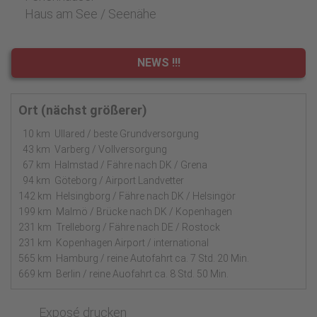
Haus am See / Seenähe
NEWS !!!
Ort (nächst größerer)
10 km Ullared / beste Grundversorgung
43 km Varberg / Vollversorgung
67 km Halmstad / Fähre nach DK / Grena
94 km Göteborg / Airport Landvetter
142 km Helsingborg / Fähre nach DK / Helsingör
199 km Malmö / Brücke nach DK / Kopenhagen
231 km Trelleborg / Fähre nach DE / Rostock
231 km Kopenhagen Airport / international
565 km Hamburg / reine Autofahrt ca. 7 Std. 20 Min.
669 km Berlin / reine Auofahrt ca. 8 Std. 50 Min.
Exposé drucken