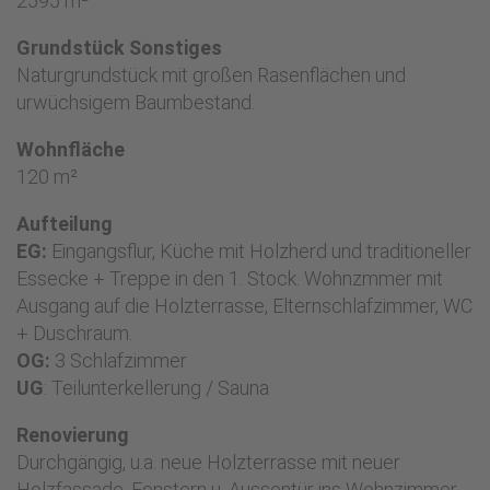
2595 m²
Grundstück Sonstiges
Naturgrundstück mit großen Rasenflächen und
urwüchsigem Baumbestand.
Wohnfläche
120 m²
Aufteilung
EG:
Eingangsflur, Küche mit Holzherd und traditioneller
Essecke + Treppe in den 1. Stock. Wohnzmmer mit
Ausgang auf die Holzterrasse, Elternschlafzimmer, WC
+ Duschraum.
OG:
3 Schlafzimmer
UG
: Teilunterkellerung / Sauna
Renovierung
Durchgängig, u.a. neue Holzterrasse mit neuer
Holzfassade, Fenstern u. Aussentür ins Wohnzimmer.,