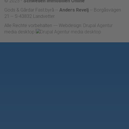
© 2025 -
Schweden Immobilien Online
Gods & Gårdar Fast.byrå
--
Anders Revelj
-- Borgåsvägen
21 -- S-43832 Landvetter
Alle Rechte vorbehalten --- Webdesign:
Drupal Agentur
media desktop