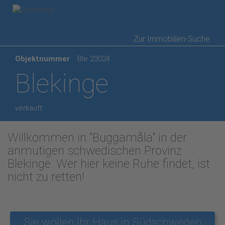
Direkt
Zur Immobilien-Suche
zum
Objektnummer
Ble 23024
Inhalt
Blekinge
verkauft
Willkommen in "Buggamåla" in der
anmutigen schwedischen Provinz
Blekinge. Wer hier keine Ruhe findet, ist
nicht zu retten!
Sie wollen Ihr Haus in Südschweden